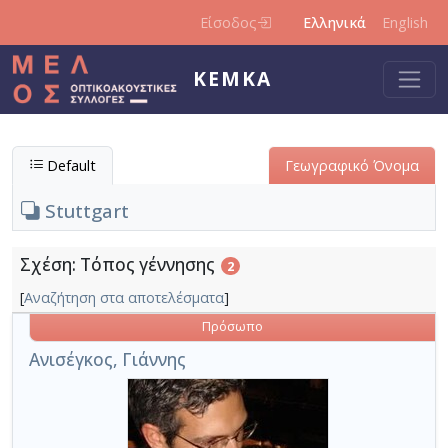
Παράκαμψη προς το κυρίως περιεχόμενο
Είσοδος
Ελληνικά
English
ΚΕΜΚΑ
Default
Γεωγραφικό Όνομα
Stuttgart
Σχέση: Τόπος γέννησης
2
[
Αναζήτηση στα αποτελέσματα
]
Πρόσωπο
Ανισέγκος, Γιάννης