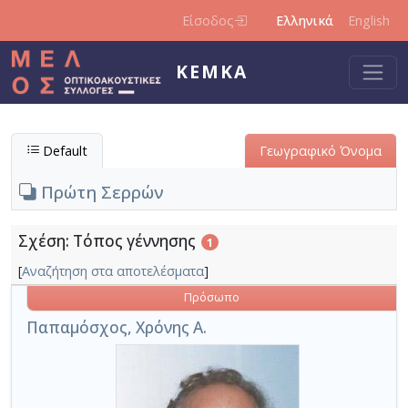
Παράκαμψη προς το κυρίως περιεχόμενο
Είσοδος
Ελληνικά
English
ΚΕΜΚΑ
Default
Γεωγραφικό Όνομα
Πρώτη Σερρών
Σχέση: Τόπος γέννησης
1
[
Αναζήτηση στα αποτελέσματα
]
Πρόσωπο
Παπαμόσχος, Χρόνης Α.