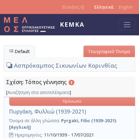
Παράκαμψη προς το κυρίως περιεχόμενο
Είσοδος
Ελληνικά
English
ΚΕΜΚΑ
Default
Γεωγραφικό Όνομα
Ασπρόκαμπος Σικυωνίων Κορινθίας
Σχέση: Τόπος γέννησης
1
[
Αναζήτηση στα αποτελέσματα
]
Πρόσωπο
Πυργάκη, Φυλλιώ (1939-2021)
Όνομα σε άλλη γλώσσα:
Pyrgaki, Filio (1939-2021)
[Αγγλική]
Ημερομηνίες:
11/10/1939 - 17/07/2021