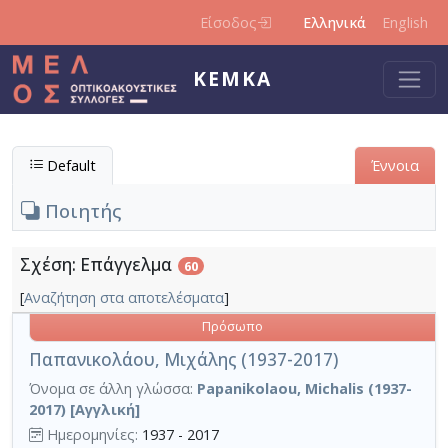
Παράκαμψη προς το κυρίως περιεχόμενο
Είσοδος
Ελληνικά
English
ΚΕΜΚΑ
Default
Έννοια
Ποιητής
Σχέση: Επάγγελμα
60
[
Αναζήτηση στα αποτελέσματα
]
Πρόσωπο
Παπανικολάου, Μιχάλης (1937-2017)
Όνομα σε άλλη γλώσσα:
Papanikolaou, Michalis (1937-
2017) [Αγγλική]
Ημερομηνίες:
1937 - 2017