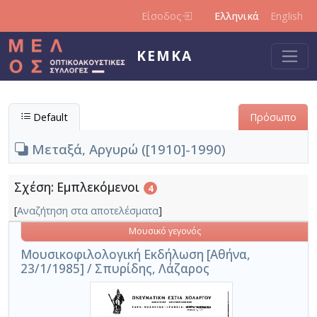
Παράκαμψη προς το κυρίως περιεχόμενο
Είσοδος
Ελληνικά
English
ΚΕΜΚΑ
Default
Πρόσωπο
Μεταξά, Αργυρώ ([1910]-1990)
Σχέση: Εμπλεκόμενοι
4
[
Αναζήτηση στα αποτελέσματα
]
Μουσικό γεγονός
Μουσικοφιλολογική Εκδήλωση [Αθήνα,
23/1/1985] / Σπυρίδης, Λάζαρος