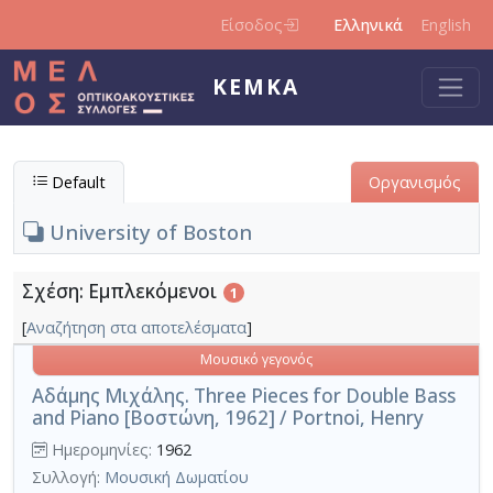
Παράκαμψη προς το κυρίως περιεχόμενο
Είσοδος
Ελληνικά
English
ΚΕΜΚΑ
Default
Οργανισμός
University of Boston
Σχέση: Εμπλεκόμενοι
1
[
Αναζήτηση στα αποτελέσματα
]
Μουσικό γεγονός
Αδάμης Μιχάλης. Three Pieces for Double Bass
and Piano [Βοστώνη, 1962] / Portnoi, Henry
Ημερομηνίες:
1962
Συλλογή:
Μουσική Δωματίου