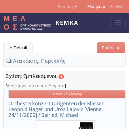
Παράκαμψη προς το κυρίως περιεχόμενο
Είσοδος
Ελληνικά
English
ΚΕΜΚΑ
Default
Πρόσωπο
Λιακάκης, Περικλής
Σχέση: Εμπλεκόμενοι
1
[
Αναζήτηση στα αποτελέσματα
]
Μουσικό γεγονός
Orchesterkonzert Dirigenten der Klassen
Leopold Hager und Uros Lajovic [Vienna,
24/11/2000] / Seiried, Michael