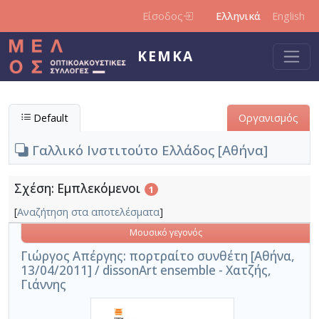
Παράκαμψη προς το κυρίως περιεχόμενο
Είσοδος
Ελληνικά
English
ΚΕΜΚΑ
Default
Οργανισμός
Γαλλικό Ινστιτούτο Ελλάδος [Αθήνα]
Σχέση: Εμπλεκόμενοι
1
[
Αναζήτηση στα αποτελέσματα
]
Μουσικό γεγονός
Γιώργος Απέργης: πορτραίτο συνθέτη [Αθήνα,
13/04/2011] / dissonArt ensemble - Χατζής,
Γιάννης