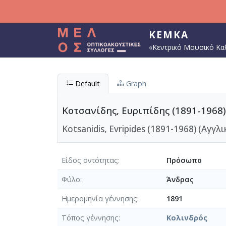
Παράκαμψη προς το κυρίως περιεχόμενο
ΚΕΜΚΑ
«Κεντρικό Μουσικό Κα
Default
Graph
Κοτσανίδης, Ευριπίδης (1891-1968)
Kotsanidis, Evripides (1891-1968) (Αγγλι
Είδος οντότητας
Πρόσωπο
Φύλο
Άνδρας
Ημερομηνία γέννησης
1891
Τόπος γέννησης
Κολινδρός