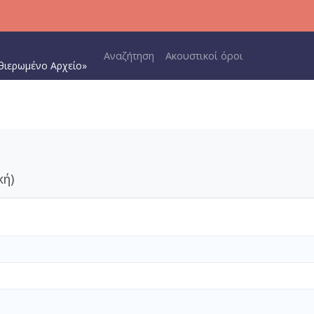
Main navigation
Αναζήτηση
Ακουστικοί όροι
θιερωμένο Αρχείο»
κή)