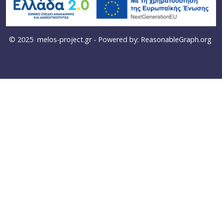
© 2025
melos-project.gr
- Powered by:
ReasonableGraph.org