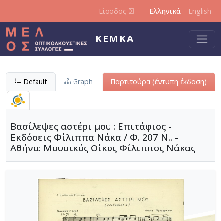
Παράκαμψη προς το κυρίως περιεχόμενο
Είσοδος
Ελληνικά
English
ΚΕΜΚΑ
Default
Graph
Παρτιτούρα (έντυπη έκδοση)
Βασίλεψες αστέρι μου : Επιτάφιος -
Εκδόσεις Φίλιππα Νάκα / Φ. 207 Ν.. -
Αθήνα: Μουσικός Οίκος Φίλιππος Νάκας