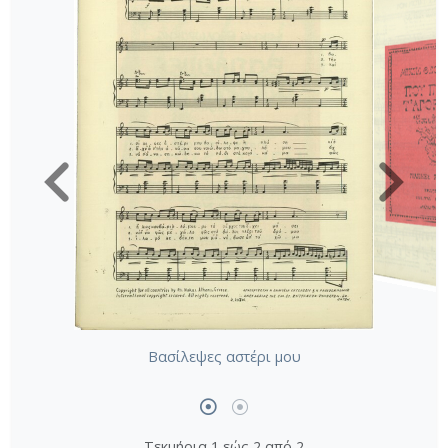
Βασίλεψες αστέρι μου
Τεκμήρια 1 εώς 2 από 2