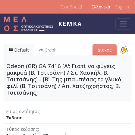
Παράκαμψη προς το κυρίως περιεχόμενο
Είσοδος
Ελληνικά
English
ΚΕΜΚΑ
Default
Graph
Δίσκος
Odeon (GR) GA 7416 [Α': Γιατί να φύγεις
μακρυά (Β. Τσιτσάνη) / Στ. Χασκήλ, Β.
Τσιτσάνης] - [Β': Της μπαμπέσας το γλυκό
φιλί (Β. Τσιτσάνη) / Απ. Χατζηχρήστος, Β.
Τσιτσάνης]
Είδος οντότητας
Έκδοση
Τύπος έκδοσης