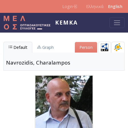
Skip to main content
Login
Ελληνικά
English
KEMKA
Default
Graph
Person
Navrozidis, Charalampos