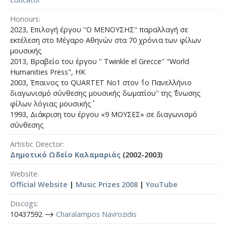
Honours
2023, Επιλογή έργου ''Ο ΜΕΝΟΥΣΗΣ'' παραλλαγή σε
εκτέλεση στο Μέγαρο Αθηνών στα 70 χρόνια των φίλων
μουσικής
2013, Βραβείο του έργου '' Twinkle el Grecce'' "World
Humanities Press", HK
2003, Έπαινος το QUARTET No1 στον ΄΄1ο Πανελλήνιο
διαγωνισμό σύνθεσης μουσικής δωματίου'' της ΄΄Ένωσης
φίλων λόγιας μουσικής΄΄
1993, Διάκριση του έργου «9 ΜΟΥΣΕΣ» σε διαγωνισμό
σύνθεσης
Artistic Director
Δημοτικό Ωδείο Καλαμαριάς
(2002-2003)
Website
Official Website
|
Music Prizes 2008
|
YouTube
Discogs
10437592 ⟶
Charalampos Navrozidis