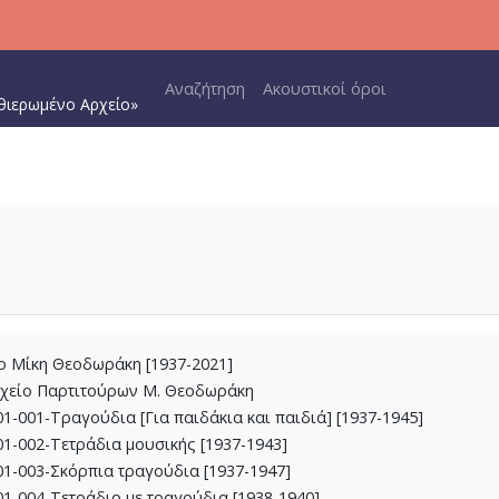
Main navigation
Αναζήτηση
Ακουστικοί όροι
θιερωμένο Αρχείο»
ίο Μίκη Θεοδωράκη [1937-2021]
ρχείο Παρτιτούρων Μ. Θεοδωράκη
1-001-Τραγούδια [Για παιδάκια και παιδιά] [1937-1945]
1-002-Τετράδια μουσικής [1937-1943]
1-003-Σκόρπια τραγούδια [1937-1947]
1-004-Τετράδιο με τραγούδια [1938-1940]