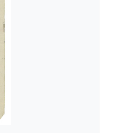
νο [1944-01-04]
δία [1944-05-28]
2-09-1945-12-30]
46]