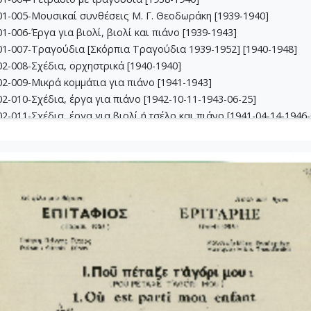
1-005-Μουσικαί συνθέσεις Μ. Γ. Θεοδωράκη [1939-1940]
-006-Έργα για βιολί, βιoλί και πιάνο [1939-1943]
1-007-Τραγούδια [Σκόρπια Τραγούδια 1939-1952] [1940-1948]
2-008-Σχέδια, ορχηστρικά [1940-1940]
2-009-Μικρά κομμάτια για πιάνο [1941-1943]
-010-Σχέδια, έργα για πιάνο [1942-10-11-1943-06-25]
-011-Σχέδια, έργα για βιολί ή τσέλο και πιάνο [1941-04-14-1946-
-012-Dueto (Δι' έγχορδα) [1941-04-14-1941-05-16]
2-013-Σχέδια, θρησκευτικά έργα [1941-02-24-1945-04-09]
3-014-Πάρτες χορωδίας Β, Γ, Δ [1942-03-09-1943-09-24]
3-015-Εκκλησιαστική Καντάτα [1942-1942]
3-016-Σονατίνα για πιάνο [1942-06-05-1942-06-05]
3-017-Αναμνήσεις [1942-09-24-1942-10-11]
3-018-Διασκευές για έγχορδα [1943-1943]
3-019-Ασκήσεις αρμονίας [1943-1949]
4-020-Σκίτσα τραγουδιών [1942-1946]
4-021-Κασσιανή [1943-01-26-1943-01-26]
4-022-Χορωδιακά [1943-04-10-1946-04-13]