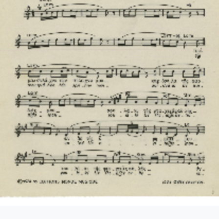
4-023-Φαντασία (Σχέδιο "Φαντασίας" για ορχήστρα) 'Εργο για πιά
4-024-Ύμνος - Για ορχήστρα εγχόρδων και τετράφωνη μιχτή χορω
4-025-Το κοιμητήριο [1945]
4-026-Συμφωνία Νο 1 [1944-09-25-1956-01-31]
04-027-Μικρή συμφωνία [1945-1945]
-028-Andante για cello solo και πιάνο [1945-06-08-1945-06-11]
-029-Ελεγείο 1 [1945-06-20]
4-030-Πέντε ναύτες [1945-10-06]
4-031-Έργο Βασ. Ρώτα [1945-11-07]
-032-Ασκήσεις αντίστιξης [1945-12-03-1949-12-01]
-033-Δεκέμβρης '44 [Τέσσερα κομμάτια για το Δεκέμβρη] [1945-1
5-034-Ελεγείο Στο θάνατο του αγωνιστού [1945]
5-035-Δεκέμβρης' 1. Το συλλαλητήριο σε ορχήστρα εγχόρδων [19
5-036-Κουαρτέτο εγχόρδων Αρ. 1 [1946-02-24-1946-02-28]
5-037-Duetto [1946-03-24]
5-038-Άσκηση, πάνω σε ελεύθερη ανάπτυξη θέματος [1946-03-25]
5-039-Το κοιμητήριο (Για κουαρτέτο εγχόρδων) [1946-03-25]
05-040-Προμηθέας Δεσμώτης [1946-05-15]
5-041-Η Μαργαρίτα [1946-11-16-1946-11-21]