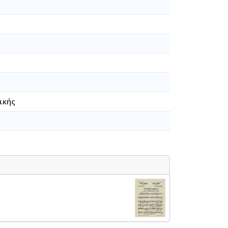
ικής
-24-1949-01-10]
[1949-11-22-1950-12-31]