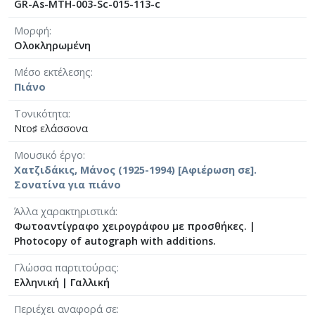
GR-As-MTH-003-Sc-015-113-c
[Φάκελος] GR-As-MTH-003-Sc-026-156-Γραμμική
[Φάκελος] GR-As-MTH-003-Sc-026-157-[Προφητι
Μορφή
[Φάκελος] GR-As-MTH-003-Sc-026-158-Μαγική
Ολοκληρωμένη
[Φάκελος] GR-As-MTH-003-Sc-026-159-Η γειτον
Μέσο εκτέλεσης
[Φάκελος] GR-As-MTH-003-Sc-026-160-Το Άξιον 
Πιάνο
[Φάκελος] GR-As-MTH-003-Sc-028-161-Μικρές 
[Φάκελος] GR-As-MTH-003-Sc-028-162-Το τραγ
Τονικότητα
[Φάκελος] GR-As-MTH-003-Sc-029-163-Ο Ύμνος
Ντο♯ ελάσσονα
[Φάκελος] GR-As-MTH-003-Sc-029-164-ZORBA ( 
Μουσικό έργο
[Φάκελος] GR-As-MTH-003-Sc-029-165-Πολιτεία 
Χατζιδάκις, Μάνος (1925-1994) [Αφιέρωση σε].
[Φάκελος] GR-As-MTH-003-Sc-029-166-Χρυσοπ
Σονατίνα για πιάνο
[Φάκελος] GR-As-MTH-003-Sc-029-167-3 Τετράδ
[Φάκελος] GR-As-MTH-003-Sc-029-168-Τρωάδες
Άλλα χαρακτηριστικά
Φωτοαντίγραφο χειρογράφου με προσθήκες.
|
[Φάκελος] GR-As-MTH-003-Sc-029-169-Σκόρπια
Photocopy of autograph with additions.
[Φάκελος] GR-As-MTH-003-Sc-029-170-[Κύκλος 
[Φάκελος] GR-As-MTH-003-Sc-029-171-Μαουτχά
Γλώσσα παρτιτούρας
[Φάκελος] GR-As-MTH-003-Sc-029-172-Ρωμιοσύ
Ελληνική
|
Γαλλική
[Φάκελος] GR-As-MTH-003-Sc-029-173-Γράμματα
Περιέχει αναφορά σε
[Φάκελος] GR-As-MTH-003-Sc-030-174-Λυσιστρά