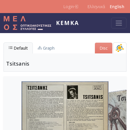
Skip to main content
Login
Ελληνικά
English
KEMKA
Default
Graph
Disc
Tsitsanis