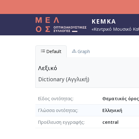
Παράκαμψη προς το κυρίως περιεχόμενο
ΚΕΜΚΑ
«Κεντρικό Μουσικό Κα
Default
Graph
Λεξικό
Dictionary (Αγγλική)
Είδος οντότητας
Θεματικός όρος
Γλώσσα οντότητας
Ελληνική
Προέλευση εγγραφής
central