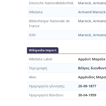
Deutsche Nationalbibliothek
Marsick, Armand
Wikidata
Armand Marsick
Bibliothèque Nationale de
Marsick, Armand
France
ISNI
Marsick, Arman
Wikipedia Import
Wikidata Label
Αρμάντ Μαρσίκ 
Περιγραφή
Βέλγος διευθυν
Alias
Αρμάνδος Μαρσί
Ημερομηνία γέννησης
20-09-1877
Ημερομηνία θανάτου
30-04-1959