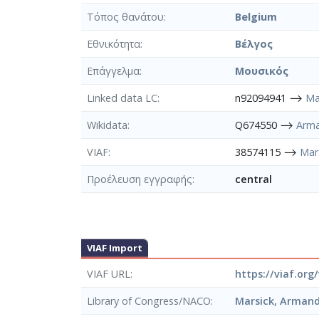
Τόπος θανάτου
Belgium
Εθνικότητα
Βέλγος
Επάγγελμα
Μουσικός
Linked data LC
n92094941 ⟶
Ma
Wikidata
Q674550 ⟶
Arma
VIAF
38574115 ⟶
Mar
Προέλευση εγγραφής
central
VIAF Import
VIAF URL
https://viaf.org
Library of Congress/NACO
Marsick, Arman