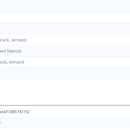
rsick, Armand
nd Marsick
sick, Armand
/viaf/38574115/
d