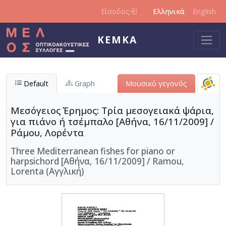
Παράκαμψη προς το κυρίως περιεχόμενο
Είσοδος
Ελληνικά
English
ΚΕΜΚΑ
Default
Graph
Μουσικό γεγονός
Μεσόγειος Έρημος: Τρία μεσογειακά ψάρια,
για πιάνο ή τσέμπαλο [Αθήνα, 16/11/2009] /
Ράμου, Λορέντα
Three Mediterranean fishes for piano or
harpsichord [Αθήνα, 16/11/2009] / Ramou,
Lorenta (Αγγλική)