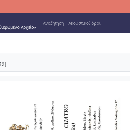
Main navigation
Αναζήτηση
Ακουστικοί όροι
θιερωμένο Αρχείο»
09]