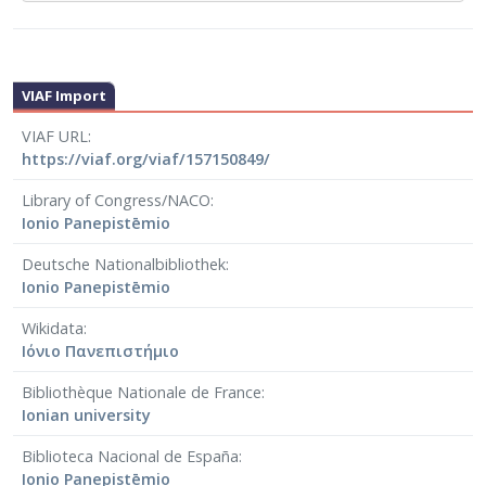
VIAF Import
VIAF URL
https://viaf.org/viaf/157150849/
Library of Congress/NACO
Ionio Panepistēmio
Deutsche Nationalbibliothek
Ionio Panepistēmio
Wikidata
Ιόνιο Πανεπιστήμιο
Bibliothèque Nationale de France
Ionian university
Biblioteca Nacional de España
Ionio Panepistēmio