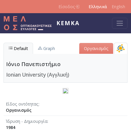
Παράκαμψη προς το κυρίως περιεχόμενο
Είσοδος
Ελληνικά
English
ΚΕΜΚΑ
Default
Graph
Οργανισμός
Ιόνιο Πανεπιστήμιο
Ionian University (Αγγλική)
Είδος οντότητας
Οργανισμός
Ίδρυση - Δημιουργία
1984