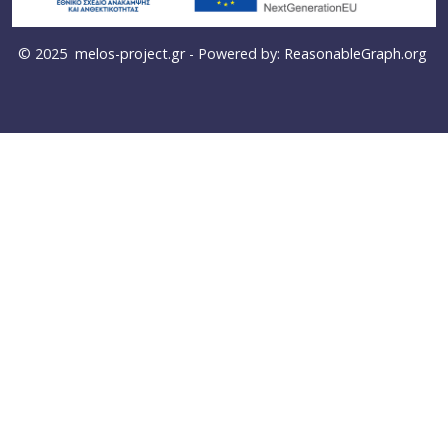
© 2025
melos-project.gr
- Powered by:
ReasonableGraph.org