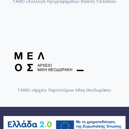
ΤΑΜΟ «Συλλογή Ηχογραφημάτων Βασίλη Τσιτσάνη»
ΤΑΜΟ «Αρχείο Παρτιτούρων Μίκη Θεοδωράκη»