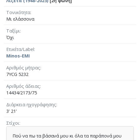
Λιζέτα (1948-2023)
[2η φωνή]
Τονικότητα
Μι ελάσσονα
Ταξίμι
Όχι
Ετικέτα/Label
Minos-EMI
Αριθμός μήτρας
7YCG 5232
Αριθμός άδειας
14434/2173/75
Διάρκεια ηχογράφησης
3' 21'
Στίχοι
Πού να πω τα βάσανά µου κι όλα τα παράπονά µου