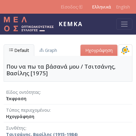
Παράκαμψη προς το κυρίως περιεχόμενο
Είσοδος
Ελληνικά
English
ΚΕΜΚΑ
Default
Graph
Ηχογράφηση
Που να πω τα βάσανά μου / Τσιτσάνης,
Βασίλης [1975]
Είδος οντότητας
Έκφραση
Τύπος περιεχομένου
Ηχογράφηση
Συνθέτης
Τσιτσάνης, Βασίλης (1915-1984)