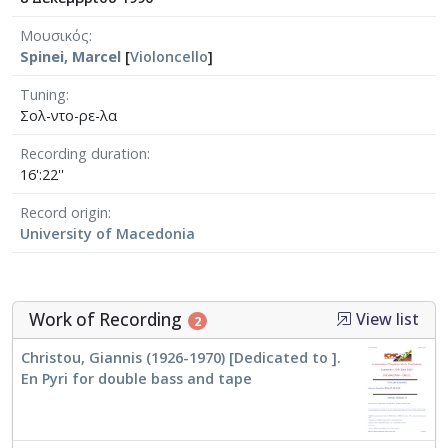
Μουσικός
Spinei, Marcel
[
Violoncello
]
Tuning
Σολ-ντο-ρε-λα
Recording duration
16':22''
Record origin
University of Macedonia
Work of Recording
View list
2
Christou, Giannis (1926-1970) [Dedicated to ].
En Pyri for double bass and tape