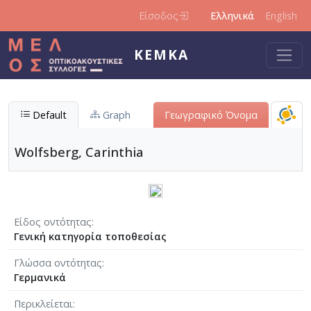
Παράκαμψη προς το κυρίως περιεχόμενο
Είσοδος
Ελληνικά
English
ΚΕΜΚΑ
Default
Graph
Γεωγραφικό Όνομα
Wolfsberg, Carinthia
Είδος οντότητας
Γενική κατηγορία τοποθεσίας
Γλώσσα οντότητας
Γερμανικά
Περικλείεται