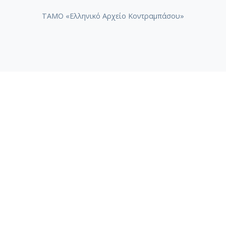
ΤΑΜΟ «Ελληνικό Αρχείο Κοντραμπάσου»
ΤΑΜΟ «Συλλογή Ηχογραφημάτων Βασίλη Τσιτσάνη»