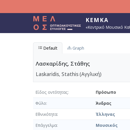
Παράκαμψη προς το κυρίως περιεχόμενο
ΚΕΜΚΑ
«Κεντρικό Μουσικό Κα
Default
Graph
Λασκαρίδης, Στάθης
Laskaridis, Stathis (Αγγλική)
Είδος οντότητας
Πρόσωπο
Φύλο
Άνδρας
Εθνικότητα
Έλληνας
Επάγγελμα
Μουσικός