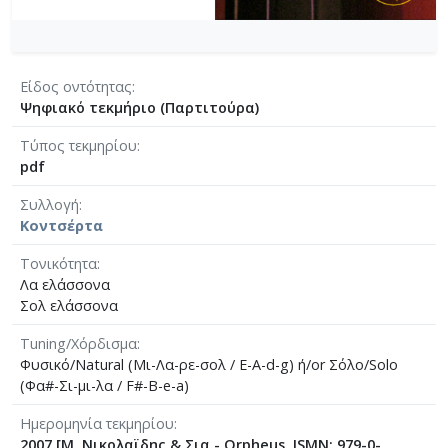
Είδος οντότητας
Ψηφιακό τεκμήριο (Παρτιτούρα)
Τύπος τεκμηρίου
pdf
Συλλογή
Κοντσέρτα
Τονικότητα
Λα ελάσσονα
Σολ ελάσσονα
Tuning/Χόρδισμα
Φυσικό/Natural (Μι-Λα-ρε-σολ / E-A-d-g) ή/or Σόλο/Solo
(Φα#-Σι-μι-λα / F#-B-e-a)
Ημερομηνία τεκμηρίου
2007 [Μ. Νικολαϊδης & Σια - Orpheus, ISMN: 979-0-