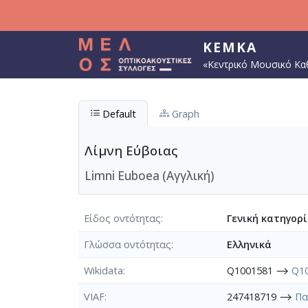
Παράκαμψη προς το κυρίως περιεχόμενο
ΚΕΜΚΑ
«Κεντρικό Μουσικό Κα
Default
Graph
Λίμνη Εύβοιας
Limni Euboea (Αγγλική)
Είδος οντότητας
Γενική κατηγορ
Γλώσσα οντότητας
Ελληνικά
Wikidata
Q1001581 ⟶
Q1
VIAF
247418719 ⟶
Πα