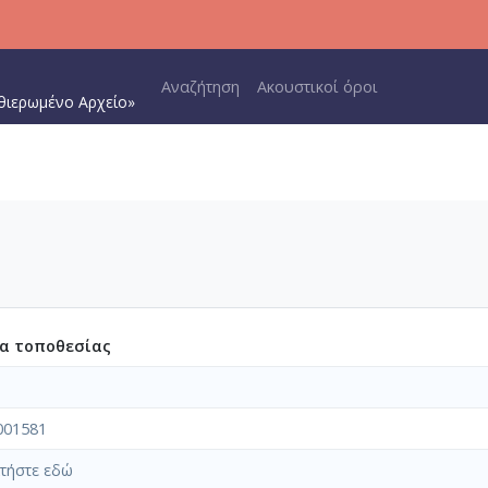
Main navigation
Αναζήτηση
Ακουστικοί όροι
θιερωμένο Αρχείο»
ία τοποθεσίας
001581
τήστε εδώ