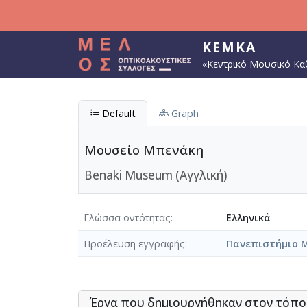
Παράκαμψη προς το κυρίως περιεχόμενο
ΚΕΜΚΑ
«Κεντρικό Μουσικό Κα
Default
Graph
Μουσείο Μπενάκη
Benaki Museum (Αγγλική)
Γλώσσα οντότητας
Ελληνικά
Προέλευση εγγραφής
Πανεπιστήμιο 
Έργα που δημιουργήθηκαν στον τόπ