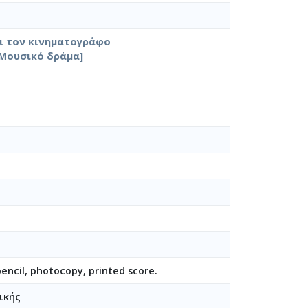
αι τον κινηματογράφο
[Μουσικό δράμα]
pencil, photocopy, printed score.
ικής