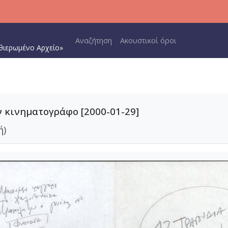
Main navigation
Αναζήτηση
Ακουστικοί όροι
θιερωμένο Αρχείο»
ν κινηματογράφο [2000-01-29]
ή)