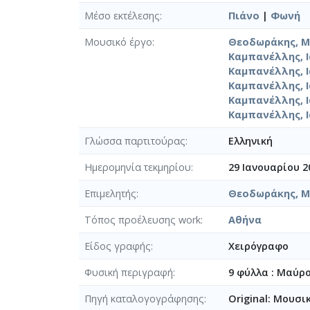
Μέσο εκτέλεσης
Πιάνο
|
Φωνή
Μουσικό έργο
Θεοδωράκης, Μί
Καμπανέλλης, Ι
Καμπανέλλης, Ι
Καμπανέλλης, Ι
Καμπανέλλης, Ι
Καμπανέλλης, Ι
Γλώσσα παρτιτούρας
Ελληνική
Ημερομηνία τεκμηρίου
29 Ιανουαρίου 2
Επιμελητής
Θεοδωράκης, Μί
Τόπος προέλευσης work
Αθήνα
Είδος γραφής
Χειρόγραφο
Φυσική περιγραφή
9 φύλλα : Μαύρ
Πηγή καταλογογράφησης
Original: Μουσι