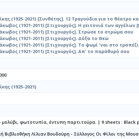
κης (1925-2021) [Συνθέτης]. 12 Τραγούδια για το θέατρο κ
άκωβος (1921-2011) [Στιχουργός]. Η γειτονιά των αγγέλων 
άκωβος (1921-2011) [Στιχουργός]. Στρώσε το στρώμα σου
άκωβος (1921-2011) [Στιχουργός]. Δόξα το Θεώ
άκωβος (1921-2011) [Στιχουργός]. Το ψωμί 'ναι στο τραπέζι
άκωβος (1921-2011) [Στιχουργός]. Απ' το παράθυρό σου
000
κης (1925-2021)
ο μολύβι, φωτοτυπία, έντυπη παρτιτούρα.
|
9 sheets : Black 
κή Βιβλιοθήκη Λίλιαν Βουδούρη - Σύλλογος Οι Φίλοι της Μουσ