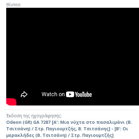
Βίντεο
Έκδοση της ηχογράφησης
Odeon (GR) GA 7287 [Α': Μια νύχτα στο πασαλιμάνι (Β.
Τσιτσάνη) / Στρ. Παγιουμτζής, Β. Τσιτσάνης] - [Β': Οι
μερακλήδες (Β. Τσιτσάνη) / Στρ. Παγιουμτζής]