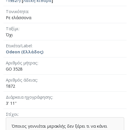
-1952?)
[
Λαϊκή κιθάρα
]
Τονικότητα
Ρε ελάσσονα
Ταξίμι
Όχι
Ετικέτα/Label
Odeon (Ελλάδος)
Αριθμός μήτρας
GO 3528
Αριθμός άδειας
΄1872
Διάρκεια ηχογράφησης
3' 11''
Στίχοι
Όποιος γεννιέται µερακλής δεν ξέρει τι να κάνει