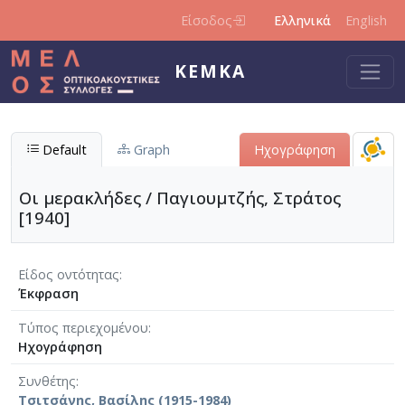
Παράκαμψη προς το κυρίως περιεχόμενο
Είσοδος
Ελληνικά
English
ΚΕΜΚΑ
Default
Graph
Ηχογράφηση
Οι μερακλήδες / Παγιουμτζής, Στράτος
[1940]
Είδος οντότητας
Έκφραση
Τύπος περιεχομένου
Ηχογράφηση
Συνθέτης
Τσιτσάνης, Βασίλης (1915-1984)