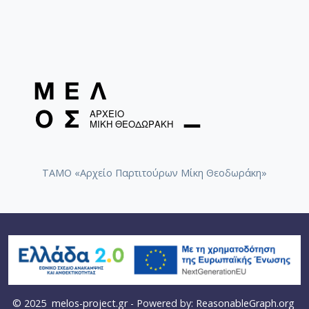
ΤΑΜΟ «Αρχείο Παρτιτούρων Μίκη Θεοδωράκη»
© 2025
melos-project.gr
- Powered by:
ReasonableGraph.org