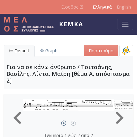
Παράκαμψη προς το κυρίως περιεχόμενο
Είσοδος
Ελληνικά
English
ΚΕΜΚΑ
Default
Graph
Παρτιτούρα
Για να σε κάνω άνθρωπο / Τσιτσάνης,
Βασίλης, Λίντα, Μαίρη [θέμα Α, απόσπασμα
2]
Τεκμήρια 1 εώς 2 από 2