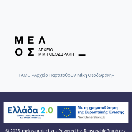
ΤΑΜΟ «Αρχείο Παρτιτούρων Μίκη Θεοδωράκη»
© 2025
melos-project.gr
- Powered by:
ReasonableGraph.org