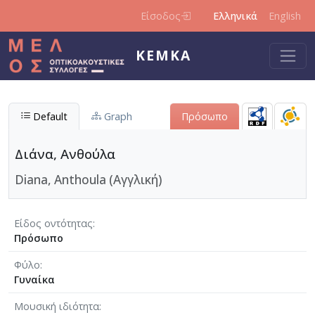
Παράκαμψη προς το κυρίως περιεχόμενο
Είσοδος
Ελληνικά
English
ΚΕΜΚΑ
Default
Graph
Πρόσωπο
Διάνα, Ανθούλα
Diana, Anthoula (Αγγλική)
Είδος οντότητας
Πρόσωπο
Φύλο
Γυναίκα
Μουσική ιδιότητα