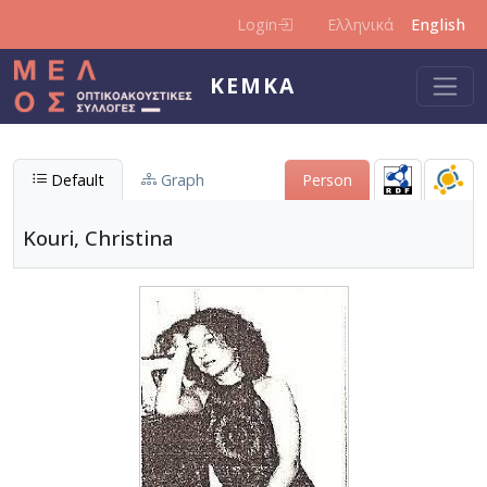
Skip to main content
Login
Ελληνικά
English
KEMKA
Default
Graph
Person
Kouri, Christina