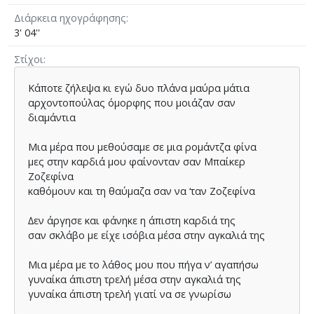
Διάρκεια ηχογράφησης
3' 04''
Στίχοι
Κάποτε ζήλεψα κι εγώ δυο πλάνα µαύρα µάτια
αρχοντοπούλας όµορφης που µοιάζαν σαν
διαµάντια
Μια µέρα που µεθούσαµε σε µια ροµάντζα φίνα
µες στην καρδιά µου φαίνονταν σαν Μπαίκερ
Ζοζεφίνα
καθόµουν και τη θαύµαζα σαν να ‘ταν Ζοζεφίνα
∆εν άργησε και φάνηκε η άπιστη καρδιά της
σαν σκλάβο µε είχε ισόβια µέσα στην αγκαλιά της
Μια µέρα µε το λάθος µου που πήγα ν’ αγαπήσω
γυναίκα άπιστη τρελή µέσα στην αγκαλιά της
γυναίκα άπιστη τρελή γιατί να σε γνωρίσω