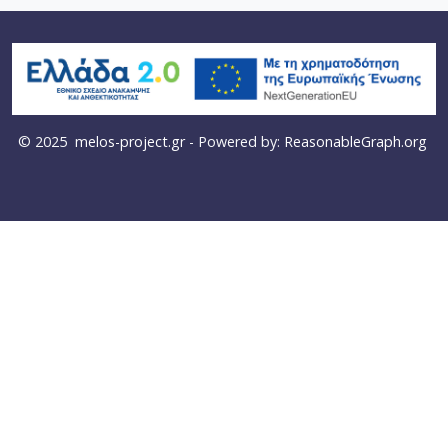
© 2025
melos-project.gr
- Powered by:
ReasonableGraph.org