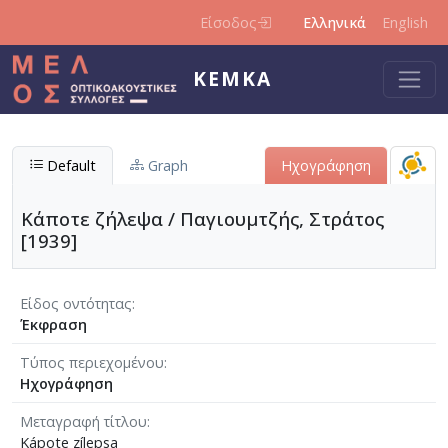
Παράκαμψη προς το κυρίως περιεχόμενο
Είσοδος
Ελληνικά
English
ΚΕΜΚΑ
Default
Graph
Ηχογράφηση
Κάποτε ζήλεψα / Παγιουμτζής, Στράτος
[1939]
Είδος οντότητας
Έκφραση
Τύπος περιεχομένου
Ηχογράφηση
Μεταγραφή τίτλου
Kápote zílepsa