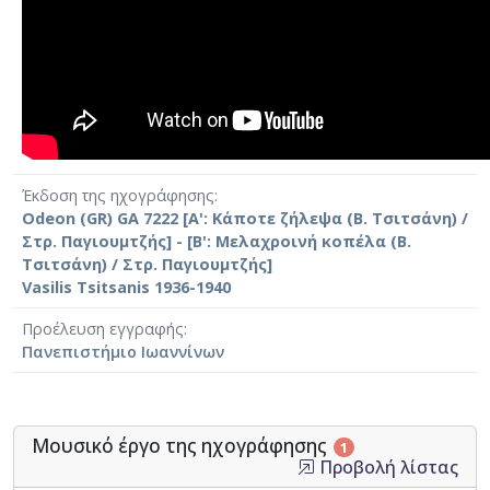
Έκδοση της ηχογράφησης
Odeon (GR) GA 7222 [Α': Κάποτε ζήλεψα (Β. Τσιτσάνη) /
Στρ. Παγιουμτζής] - [Β': Μελαχροινή κοπέλα (Β.
Τσιτσάνη) / Στρ. Παγιουμτζής]
Vasilis Tsitsanis 1936-1940
Προέλευση εγγραφής
Πανεπιστήμιο Ιωαννίνων
Μουσικό έργο της ηχογράφησης
1
Προβολή λίστας