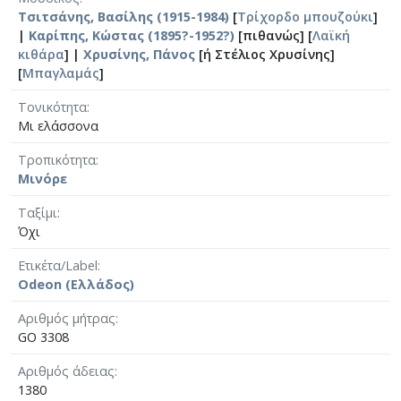
Τσιτσάνης, Βασίλης (1915-1984)
[
Τρίχορδο μπουζούκι
]
|
Καρίπης, Κώστας (1895?-1952?)
[πιθανώς] [
Λαϊκή
κιθάρα
] |
Χρυσίνης, Πάνος
[ή Στέλιος Χρυσίνης]
[
Μπαγλαμάς
]
Τονικότητα
Μι ελάσσονα
Τροπικότητα
Μινόρε
Ταξίμι
Όχι
Ετικέτα/Label
Odeon (Ελλάδος)
Αριθμός μήτρας
GO 3308
Αριθμός άδειας
1380