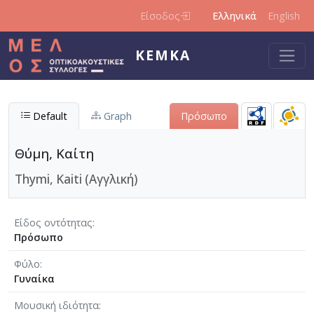
Παράκαμψη προς το κυρίως περιεχόμενο
Είσοδος
Ελληνικά
English
ΚΕΜΚΑ
Default
Graph
Πρόσωπο
Θύμη, Καίτη
Thymi, Kaiti (Αγγλική)
Είδος οντότητας
Πρόσωπο
Φύλο
Γυναίκα
Μουσική ιδιότητα