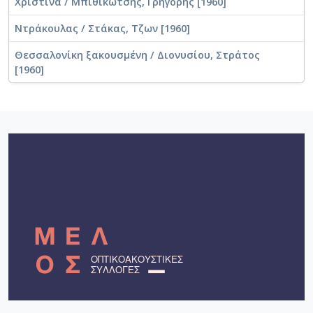
Χριστίνα / Μπιθικώτσης, Γρηγόρης [1960]
Ντράκουλας / Στάκας, Τζων [1960]
Θεσσαλονίκη ξακουσμένη / Διονυσίου, Στράτος
[1960]