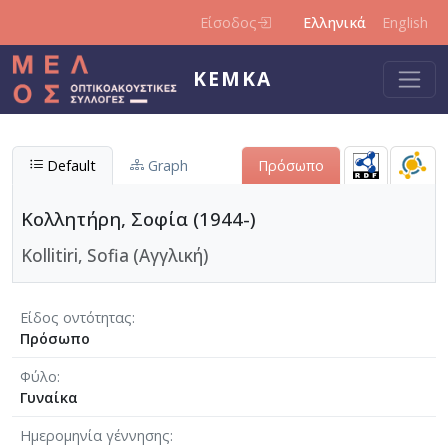
Παράκαμψη προς το κυρίως περιεχόμενο
Είσοδος
Ελληνικά
English
ΚΕΜΚΑ
Default
Graph
Πρόσωπο
Κολλητήρη, Σοφία (1944-)
Kollitiri, Sofia (Αγγλική)
Είδος οντότητας
Πρόσωπο
Φύλο
Γυναίκα
Ημερομηνία γέννησης