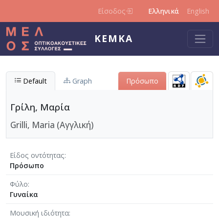
Παράκαμψη προς το κυρίως περιεχόμενο
Είσοδος
Ελληνικά
English
ΚΕΜΚΑ
Default
Graph
Πρόσωπο
Γρίλη, Μαρία
Grilli, Maria (Αγγλική)
Είδος οντότητας
Πρόσωπο
Φύλο
Γυναίκα
Μουσική ιδιότητα