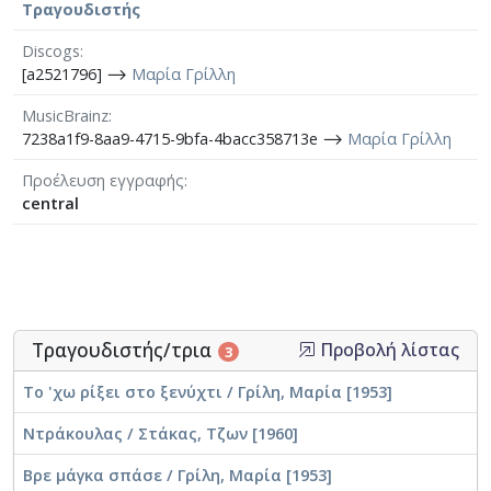
Τραγουδιστής
Discogs
[a2521796] ⟶
Μαρία Γρίλλη
MusicBrainz
7238a1f9-8aa9-4715-9bfa-4bacc358713e ⟶
Μαρία Γρίλλη
Προέλευση εγγραφής
central
Τραγουδιστής/τρια
Προβολή λίστας
3
Το 'χω ρίξει στο ξενύχτι / Γρίλη, Μαρία [1953]
Ντράκουλας / Στάκας, Τζων [1960]
Βρε μάγκα σπάσε / Γρίλη, Μαρία [1953]