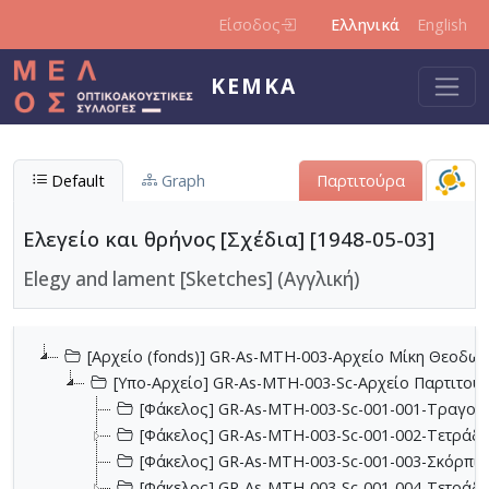
Παράκαμψη προς το κυρίως περιεχόμενο
Είσοδος
Ελληνικά
English
ΚΕΜΚΑ
Default
Graph
Παρτιτούρα
Ελεγείο και θρήνος [Σχέδια] [1948-05-03]
Elegy and lament [Sketches] (Αγγλική)
[Αρχείο (fonds)] GR-As-MTH-003-Αρχείο Μίκη Θεοδωρ
[Υπο-Αρχείο] GR-As-MTH-003-Sc-Αρχείο Παρτιτο
[Φάκελος] GR-As-MTH-003-Sc-001-001-Τραγούδι
[Φάκελος] GR-As-MTH-003-Sc-001-002-Τετράδια
[Φάκελος] GR-As-MTH-003-Sc-001-003-Σκόρπια
[Φάκελος] GR-As-MTH-003-Sc-001-004-Τετράδιο