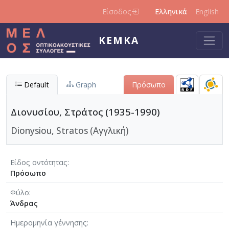
Παράκαμψη προς το κυρίως περιεχόμενο
Είσοδος
Ελληνικά
English
ΚΕΜΚΑ
Default
Graph
Πρόσωπο
Διονυσίου, Στράτος (1935-1990)
Dionysiou, Stratos (Αγγλική)
Είδος οντότητας
Πρόσωπο
Φύλο
Άνδρας
Ημερομηνία γέννησης