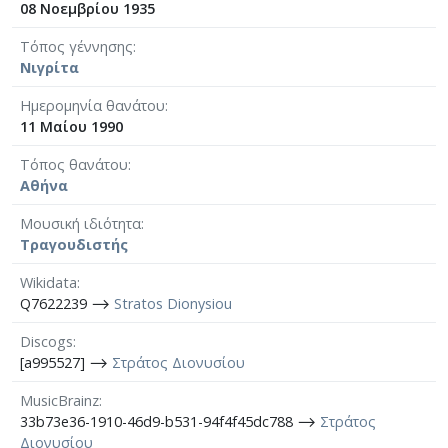
08 Νοεμβρίου 1935
Τόπος γέννησης
Νιγρίτα
Ημερομηνία θανάτου
11 Μαίου 1990
Τόπος θανάτου
Αθήνα
Μουσική ιδιότητα
Τραγουδιστής
Wikidata
Q7622239 ⟶
Stratos Dionysiou
Discogs
[a995527] ⟶
Στράτος Διονυσίου
MusicBrainz
33b73e36-1910-46d9-b531-94f4f45dc788 ⟶
Στράτος
Διονυσίου