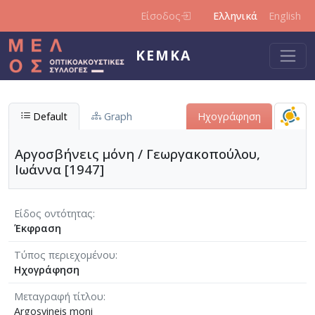
Παράκαμψη προς το κυρίως περιεχόμενο
Είσοδος
Ελληνικά
English
ΚΕΜΚΑ
Default
Graph
Ηχογράφηση
Αργοσβήνεις μόνη / Γεωργακοπούλου,
Ιωάννα [1947]
Είδος οντότητας
Έκφραση
Τύπος περιεχομένου
Ηχογράφηση
Μεταγραφή τίτλου
Argosvineis moni