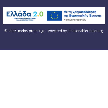
© 2025
melos-project.gr
- Powered by:
ReasonableGraph.org