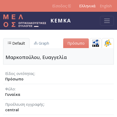
Παράκαμψη προς το κυρίως περιεχόμενο
Είσοδος
Ελληνικά
English
ΚΕΜΚΑ
Default
Graph
Πρόσωπο
Μαρκοπούλου, Ευαγγελία
Είδος οντότητας
Πρόσωπο
Φύλο
Γυναίκα
Προέλευση εγγραφής
central