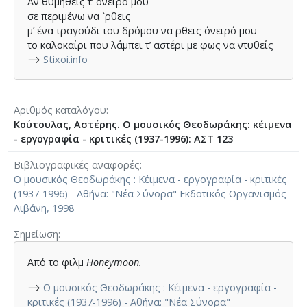
Αν θυμηθείς τ’ όνειρό μου
σε περιμένω να `ρθεις
μ’ ένα τραγούδι του δρόμου να ρθεις όνειρό μου
το καλοκαίρι που λάμπει τ’ αστέρι με φως να ντυθείς
⟶
Stixoi.info
Αριθμός καταλόγου
Κούτουλας, Αστέρης. Ο μουσικός Θεοδωράκης: κέιμενα
- εργογραφία - κριτικές (1937-1996): ΑΣΤ 123
Βιβλιογραφικές αναφορές
Ο μουσικός Θεοδωράκης : Κέιμενα - εργογραφία - κριτικές
(1937-1996) - Αθήνα: "Νέα Σύνορα" Εκδοτικός Οργανισμός
Λιβάνη, 1998
Σημείωση
Από το φιλμ
Honeymoon.
⟶
Ο μουσικός Θεοδωράκης : Κέιμενα - εργογραφία -
κριτικές (1937-1996) - Αθήνα: "Νέα Σύνορα"