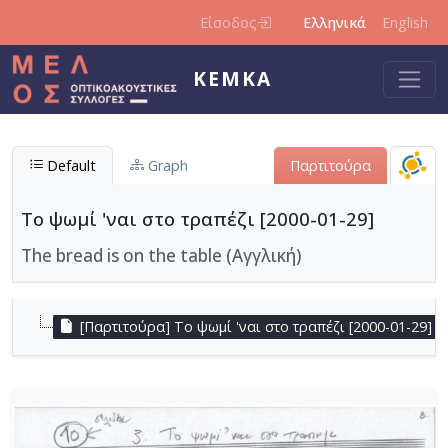
Παράκαμψη προς το κυρίως περιεχόμενο
Είσοδος
Ελληνικά
English
ΚΕΜΚΑ
Default
Graph
Παρτιτούρα
Το ψωμί 'ναι στο τραπέζι [2000-01-29]
The bread is on the table (Αγγλική)
[Παρτιτούρα] Το ψωμί 'ναι στο τραπέζι [2000-01-29]