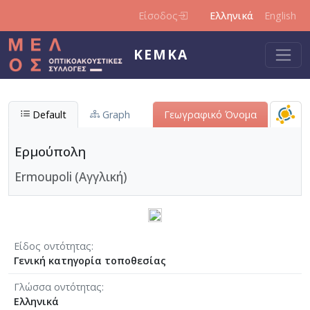
Παράκαμψη προς το κυρίως περιεχόμενο
Είσοδος
Ελληνικά
English
ΚΕΜΚΑ
Default
Graph
Γεωγραφικό Όνομα
Ερμούπολη
Ermoupoli (Αγγλική)
Είδος οντότητας
Γενική κατηγορία τοποθεσίας
Γλώσσα οντότητας
Ελληνικά