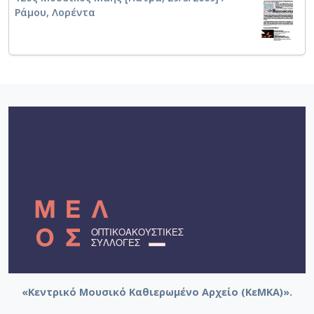
Ράμου, Λορέντα
Μπουστίντουϊ (de Bustinduy). Ο μεγάλος αυτός
Ισπανός βιολιστής και Αρχιμουσικός, ο οποίος
έδωσε τα μέγιστα στη μουσική ζωή του τόπου.
Εμψυχωτής και πρωτοπόρος σε κάθε εκδήλωση,
πρόσφερε τις υπηρεσίες του ως Διευθυντής και
Καθηγητής του Ωδείου για πάρα πολλά χρόνια.
Το 1949 ανέλαβε ως καθηγητής και αργότερα ως
Διευθυντής του Ωδείου ο Κωνσταντίνος Κυδωνιάτης,
πιανίστας, συνθέτης, καθηγητής, από τους
σημαντικούς της χώρας μας, άφησε κληρονομιά μια
ολόκληρη γενιά από μαθητές, άλλους άξιους
καθηγητές και άλλους αξιόλογους ερμηνευτές ή
συνθέτες.
Η Σχολή Πιάνου ανθούσε από το 1945, κάτω από την
καθοδήγηση της καθηγήτριας Ελένης Λαμπίρη, που
επί σειρά ετών είχε μαθητεύσει στο μεγάλο Γερμανό
δάσκαλο και συνθέτη Max Reger. Τα χρόνια που
ακολούθησαν έφεραν στο προσκήνιο την διαρκώς σε
«Κεντρικό Μουσικό Καθιερωμένο Αρχείο (ΚεΜΚΑ)».
πρόοδο Σχολή Πιάνου. Για 2 χρόνια δίδαξε ο