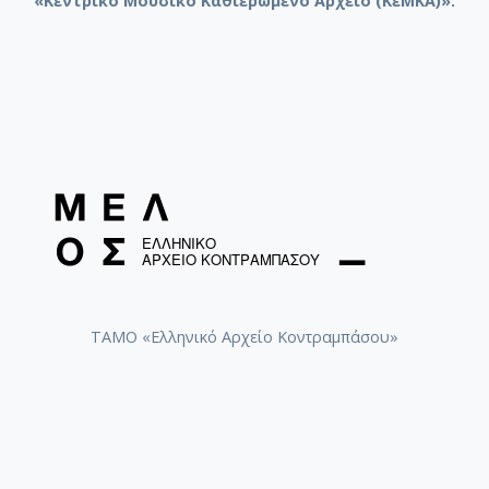
«Κεντρικό Μουσικό Καθιερωμένο Αρχείο (ΚεΜΚΑ)».
ΤΑΜΟ «Ελληνικό Αρχείο Κοντραμπάσου»