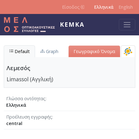
Παράκαμψη προς το κυρίως περιεχόμενο
Είσοδος
Ελληνικά
English
ΚΕΜΚΑ
Default
Graph
Γεωγραφικό Όνομα
Λεμεσός
Limassol (Αγγλική)
Γλώσσα οντότητας
Ελληνικά
Προέλευση εγγραφής
central