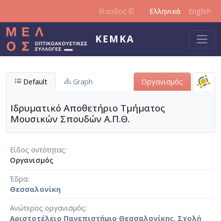
Παράκαμψη προς το κυρίως περιεχόμενο
Είσοδος
Ελληνικά
English
ΚΕΜΚΑ
Default
Graph
Οργανισμός
Ιδρυματικό Αποθετήριο Τμήματος
Μουσικών Σπουδών Α.Π.Θ.
Είδος οντότητας
Οργανισμός
Έδρα
Θεσσαλονίκη
Ανώτερος οργανισμός
Αριστοτέλειο Πανεπιστήμιο Θεσσαλονίκης. Σχολή