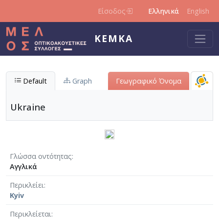
Παράκαμψη προς το κυρίως περιεχόμενο
Είσοδος
Ελληνικά
English
ΚΕΜΚΑ
Default
Graph
Γεωγραφικό Όνομα
Ukraine
Γλώσσα οντότητας
Αγγλικά
Περικλείει
Kyiv
Περικλείεται