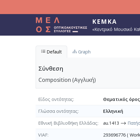
Παράκαμψη προς το κυρίως περιεχόμενο
ΚΕΜΚΑ
«Κεντρικό Μουσικό Κα
Default
Graph
Σύνθεση
Composition (Αγγλική)
Είδος οντότητας
Θεματικός όρος
Γλώσσα οντότητας
Ελληνική
Εθνική Βιβλιοθήκη Ελλάδας
au.1413 ⟶
Πατήσ
VIAF
293696776 ( Wor