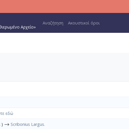
Main navigation
Αναζήτηση
Ακουστικοί όροι
θιερωμένο Αρχείο»
τε εδώ
k ) ⟶
Scribonius Largus.