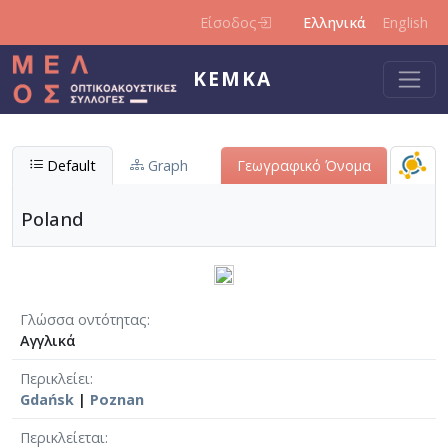
Παράκαμψη προς το κυρίως περιεχόμενο
Είσοδος
Ελληνικά
English
ΚΕΜΚΑ
Default
Graph
Γεωγραφικό Όνομα
Poland
Γλώσσα οντότητας
Αγγλικά
Περικλείει
Gdańsk
|
Poznan
Περικλείεται