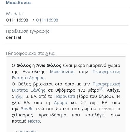
Μακεδονία
Wikidata
Q11116998 ⟶
Q11116998
Προέλευση εγγραφής
central
Πληροφοριακά στοιχεία
Ο
Θόλος
ή
Άνω Θόλος
είναι μικρό ημιορεινό χωριό
της Ανατολικής
Μακεδονίας
στην
Περιφερειακή
Ενότητα Δράμας
.
Ο Θόλος βρίσκεται στα όρια με την
Περιφερειακή
[2]
Ενότητα Ξάνθης
σε υψόμετρο 172 μέτρα
. Απέχει
5
χλμ.
Β.-ΒΑ. από το
Παρανέστι
(έδρα του δήμου), 44
χλμ. ΒΑ. από τη
Δράμα
και 52 χλμ. ΒΔ. από
την
Ξάνθη
ενώ στα δυτικά του χωριού περνάει ο
χείμαρρος Αρκουδόρεμα που καταλήγει στον
ποταμό
Νέστο
.
⟶
wikipedia