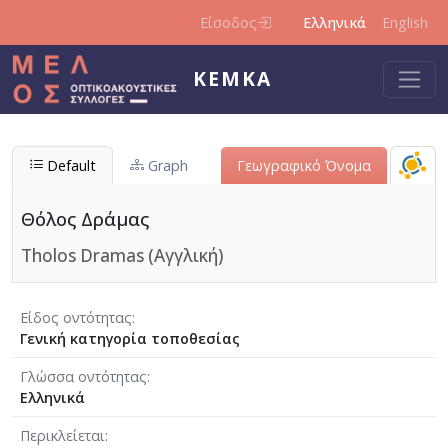
Παράκαμψη προς το κυρίως περιεχόμενο
Είσοδος
Ελληνικά
English
ΚΕΜΚΑ
Default
Graph
Γεωγραφικό Όνομα
Θόλος Δράμας
Tholos Dramas (Αγγλική)
Είδος οντότητας
Γενική κατηγορία τοποθεσίας
Γλώσσα οντότητας
Ελληνικά
Περικλείεται